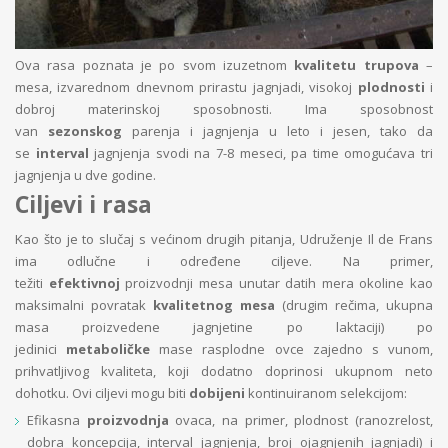
Ova rasa poznata je po svom izuzetnom
kvalitetu trupova
–
mesa, izvarednom dnevnom prirastu jagnjadi, visokoj
plodnosti
i
dobroj materinskoj sposobnosti. Ima sposobnost
van
sezonskog
parenja i jagnjenja u leto i jesen, tako da
se
interval
jagnjenja svodi na 7-8 meseci, pa time omogućava tri
jagnjenja u dve godine.
Ciljevi i rasa
Kao što je to slučaj s većinom drugih pitanja, Udruženje Il de Frans
ima odlučne i određene ciljeve. Na primer,
težiti
efektivnoj
proizvodnji mesa unutar datih mera okoline kao
maksimalni povratak
kvalitetnog mesa
(drugim rečima, ukupna
masa proizvedene jagnjetine po laktaciji) po
jedinici
metaboličke
mase rasplodne ovce zajedno s vunom,
prihvatljivog kvaliteta, koji dodatno doprinosi ukupnom neto
dohotku. Ovi ciljevi mogu biti
dobijeni
kontinuiranom selekcijom:
Efikasna
proizvodnja
ovaca, na primer, plodnost (ranozrelost,
dobra koncepcija, interval jagnjenja, broj ojagnjenih jagnjadi) i