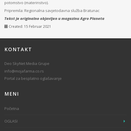
potomstvo (materinstvo).
Pripremila:
Regionalna savjetodavna služba Bratunac
Tekst je originalno objavljen u magazinu Agro Planeta
Created: 15 Februar 2021
KONTAKT
Deo SkyNet Media Grupe
info@mojafarma.co.rs
Portal za besplatno oglašavanje
MENI
Početna
OGLASI