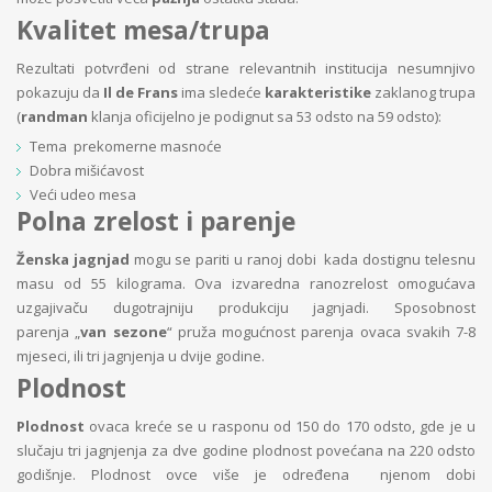
Kvalitet mesa/trupa
Rezultati potvrđeni od strane relevantnih institucija nesumnjivo
pokazuju da
Il de Frans
ima sledeće
karakteristike
zaklanog trupa
(
randman
klanja oficijelno je podignut sa 53 odsto na 59 odsto):
Tema prekomerne masnoće
Dobra mišićavost
Veći udeo mesa
Polna zrelost i parenje
Ženska jagnjad
mogu se pariti u ranoj dobi kada dostignu telesnu
masu od 55 kilograma. Ova izvaredna ranozrelost omogućava
uzgajivaču dugotrajniju produkciju jagnjadi. Sposobnost
parenja „
van sezone
“ pruža mogućnost parenja ovaca svakih 7-8
mjeseci, ili tri jagnjenja u dvije godine.
Plodnost
Plodnost
ovaca kreće se u rasponu od 150 do 170 odsto, gde je u
slučaju tri jagnjenja za dve godine plodnost povećana na 220 odsto
godišnje. Plodnost ovce više je određena njenom dobi