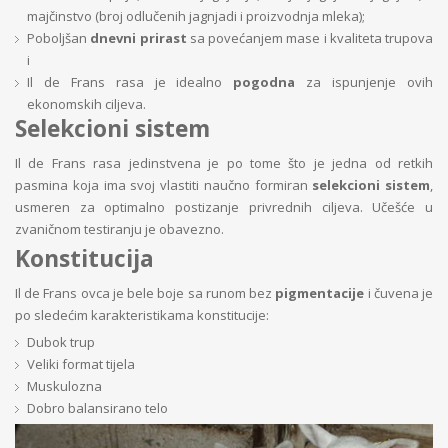
majčinstvo (broj odlučenih jagnjadi i proizvodnja mleka);
Poboljšan
dnevni prirast
sa povećanjem mase i kvaliteta trupova
i
Il de Frans rasa je idealno
pogodna
za ispunjenje ovih
ekonomskih ciljeva.
Selekcioni sistem
Il de Frans rasa jedinstvena je po tome što je jedna od retkih
pasmina koja ima svoj vlastiti naučno formiran
selekcioni sistem
,
usmeren za optimalno postizanje privrednih ciljeva. Učešće u
zvaničnom testiranju je obavezno.
Konstitucija
Il de Frans ovca je bele boje sa runom bez
pigmentacije
i čuvena je
po sledećim karakteristikama konstitucije:
Dubok trup
Veliki format tijela
Muskulozna
Dobro balansirano telo