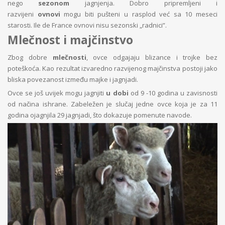
nego
sezonom
jagnjenja. Dobro pripremljeni i
razvijeni
ovnovi
mogu biti pušteni u rasplod već sa 10 meseci
starosti. Ile de France ovnovi nisu sezonski „radnici”.
Mlečnost i majčinstvo
Zbog dobre
mlečnosti
, ovce odgajaju blizance i trojke bez
poteškoća. Kao rezultat izvaredno razvijenog majčinstva postoji jako
bliska povezanost između majke i jagnjadi.
Ovce se još uvijek mogu jagnjiti
u dobi
od 9 -10 godina u zavisnosti
od načina ishrane. Zabeležen je slučaj jedne ovce koja je za 11
godina ojagnjila 29 jagnjadi, što dokazuje pomenute navode.