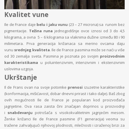
Kvalitet vune
Ile de France daje
belu i jaku vunu
(23 – 27 microna) sa runom bez
pigmentacije.
Težina runa
jednogodišnje ovce iznosi od 3 do 4,5
kilograma, a ovna 5 – 6 kilograma sa vlaknima dužine između 80 i 90
milimetara. Prva generacija križanaca sa merino ovcama daju
vunu
srednjeg kvaliteta
. Ile de France pasmina može se naći u više
od 30 zemalja sveta. Pasmina je poznata po svojim
proizvodnim
karakteristikama
u poluintenzivnim, intenzivnim i ekstenzivnim
uslovima uzgoja.
Ukrštanje
Il de Frans ovan na svoje potomke
prenosi
izuzetne karakteristike
(konformacija, mišićavost, dobar dnevni prirast i tako dalje). Baš zbog
ovih mogućnosti Ile de France je popularan kod proizvođača
jagnjetine. Ova rasa zaista čini značajan doprinos u proizvodnji
i
snabdevanju
potrošača s visokokvalitetnim jagnjećim mesom.
Ženke križanci Ile de France pasmine (F1 generacija) veoma su
tražene zahvaljujući njihovoj plodnosti, mlečnosti i izraženoj brizi za