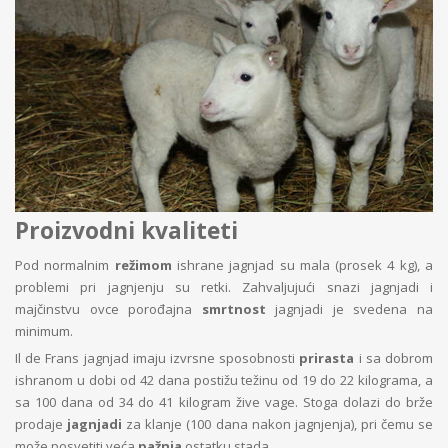
Proizvodni kvaliteti
Pod normalnim
režimom
ishrane jagnjad su mala (prosek 4 kg), a
problemi pri jagnjenju su retki. Zahvaljujući snazi jagnjadi i
majčinstvu ovce porođajna
smrtnost
jagnjadi je svedena na
minimum.
Il de Frans jagnjad imaju izvrsne sposobnosti
prirasta
i sa dobrom
ishranom u dobi od 42 dana postižu težinu od 19 do 22 kilograma, a
sa 100 dana od 34 do 41 kilogram žive vage. Stoga dolazi do brže
prodaje
jagnjadi
za klanje (100 dana nakon jagnjenja), pri čemu se
može posvetiti veća
pažnja
ostatku stada.