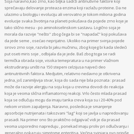
Soja naravno,kao zrno, kao biljka sadrži antinutivne faktore koji
sprečavaju delovanje proteaza enzima koji razlažu proteine. Da ne
ulazimo u biologiju i evoluciju ali verovatno je tokom miliona godina
evolucije svaka životinja na planeti pokušava da pojede zrno koje je
tako slično mesu - po aminokiselinskom sastavu. Logično soja je
morala da razvije "nešto" zbog čega bi se "napadač" koji pokušava
da jede seme , osećao neprijatno. Ukoliko na primer svinja pojede
sirovo zrno soje, razvila bi jaku mučninu, zbog kojeg bi kada sledeći
put oseti miris soje , odbijala da je jede. Baš zbog toga se radi
termička obrada soje, visoka temepratura u na primer vlažnom
ekstrudiranju uništi na 150 stepeni celzijusa najveći deo
antinutritivnih faktora. Medjutim, relativno nedavno je otkrivena
jedna, još zanimljivija stvar, koja do sada nije bila poznata : prasad
može da razvije alergiju na soju koja u crevima dovodi do reakcija
koja je veoma slična inflamatornoj reakciji. Vrlo često mlada prasad
koja se odlučuju mogu da imaju tanka creva koja su i 20-40% pod
nekom vrstom zapaljenja. Naravno, posledica je smanjenje
apsorbcije nutrijenata i takozvani "lag" koji se javlja u napredovanju
prasadi. Na primer ono što praktično odgajivač vidi je da prasad
veoma usporedno napreduju , ponekad imaju proliv pri odlučivanju i
generalno pokazuju simptome enteritisa. Većina svinjara ovo pripiše