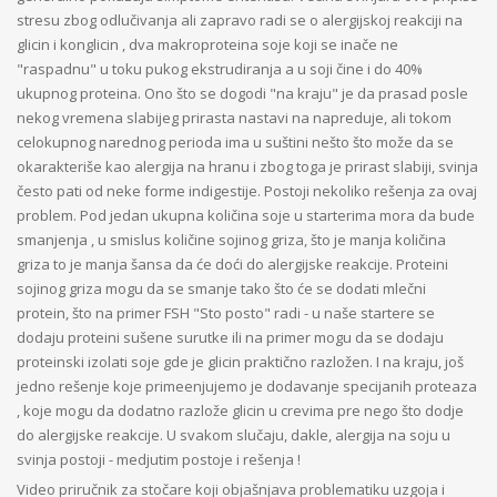
stresu zbog odlučivanja ali zapravo radi se o alergijskoj reakciji na
glicin i konglicin , dva makroproteina soje koji se inače ne
"raspadnu" u toku pukog ekstrudiranja a u soji čine i do 40%
ukupnog proteina. Ono što se dogodi "na kraju" je da prasad posle
nekog vremena slabijeg prirasta nastavi na napreduje, ali tokom
celokupnog narednog perioda ima u suštini nešto što može da se
okarakteriše kao alergija na hranu i zbog toga je prirast slabiji, svinja
često pati od neke forme indigestije. Postoji nekoliko rešenja za ovaj
problem. Pod jedan ukupna količina soje u starterima mora da bude
smanjenja , u smislus količine sojinog griza, što je manja količina
griza to je manja šansa da će doći do alergijske reakcije. Proteini
sojinog griza mogu da se smanje tako što će se dodati mlečni
protein, što na primer FSH "Sto posto" radi - u naše startere se
dodaju proteini sušene surutke ili na primer mogu da se dodaju
proteinski izolati soje gde je glicin praktično razložen. I na kraju, još
jedno rešenje koje primeenjujemo je dodavanje specijanih proteaza
, koje mogu da dodatno razlože glicin u crevima pre nego što dodje
do alergijske reakcije. U svakom slučaju, dakle, alergija na soju u
svinja postoji - medjutim postoje i rešenja !
Video priručnik za stočare koji objašnjava problematiku uzgoja i