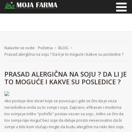
Nalazite se ovde:
Početna
BLOG
Prasad alergična na soju ? Da li je to moguće i kakve su posledice ?
PRASAD ALERGIČNA NA SOJU ? DA LI JE
TO MOGUĆE I KAKVE SU POSLEDICE ?
Ako postoje dve stvari koje se povezuju i gde se čini da je veza
neraskidiva onda su to svinje i soja. Zapravo, efikasan i moderna
tov svinja je toliko "psihički" postao vezan za soju , toliko se čini da
tov svinja nije moguć bez soje da deluje prosto neverovatno da bi
svinje u bilo kom slučaju mogle da budu alergične na neki deo soje.