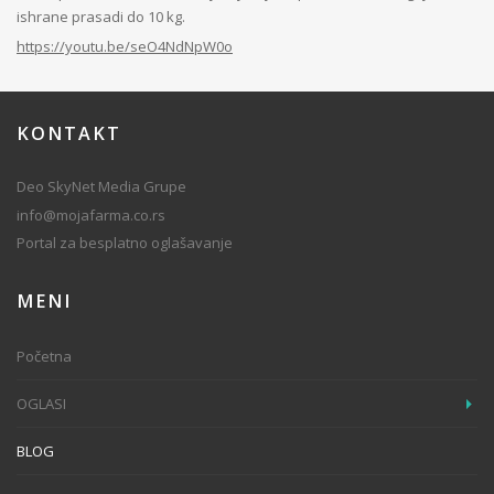
ishrane prasadi do 10 kg.
https://youtu.be/seO4NdNpW0o
KONTAKT
Deo SkyNet Media Grupe
info@mojafarma.co.rs
Portal za besplatno oglašavanje
MENI
Početna
OGLASI
BLOG